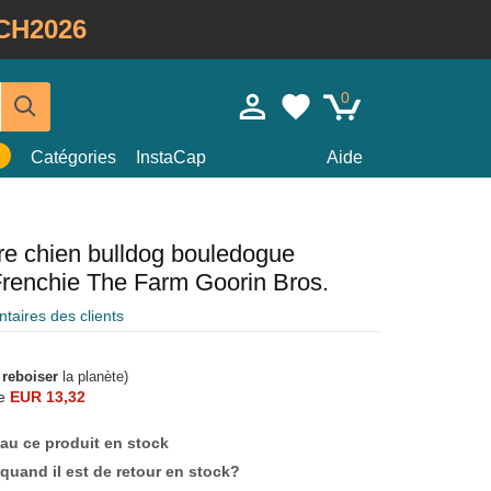
CH2026
0
Catégories
InstaCap
Aide
ire chien bulldog bouledogue
Frenchie The Farm Goorin Bros.
aires des clients
à
reboiser
la planète)
e
EUR 13,32
au ce produit en stock
quand il est de retour en stock?