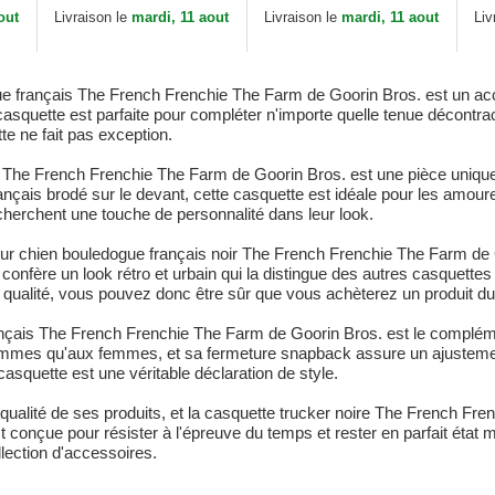
Bros.
Th
out
Livraison le
mardi, 11 aout
Livraison le
mardi, 11 aout
Liv
 français The French Frenchie The Farm de Goorin Bros. est un acce
casquette est parfaite pour compléter n'importe quelle tenue décontr
tte ne fait pas exception.
 The French Frenchie The Farm de Goorin Bros. est une pièce unique qu
çais brodé sur le devant, cette casquette est idéale pour les amour
echerchent une touche de personnalité dans leur look.
r chien bouledogue français noir The French Frenchie The Farm de Go
lui confère un look rétro et urbain qui la distingue des autres casque
e qualité, vous pouvez donc être sûr que vous achèterez un produit dur
nçais The French Frenchie The Farm de Goorin Bros. est le complémen
ommes qu'aux femmes, et sa fermeture snapback assure un ajustemen
asquette est une véritable déclaration de style.
ualité de ses produits, et la casquette trucker noire The French Fre
t conçue pour résister à l'épreuve du temps et rester en parfait éta
llection d'accessoires.