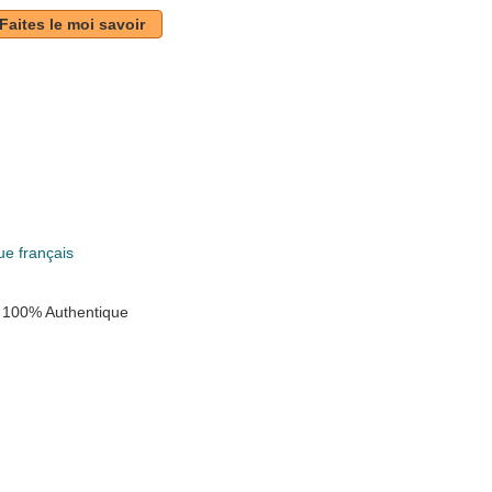
Faites le moi savoir
k
e français
 100% Authentique