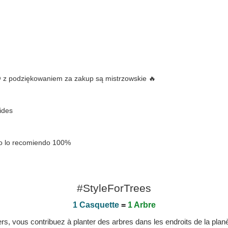
@ z podziękowaniem za zakup są mistrzowskie 🔥
ides
to lo recomiendo 100%
#StyleForTrees
1 Casquette
=
1 Arbre
, vous contribuez à planter des arbres dans les endroits de la planète