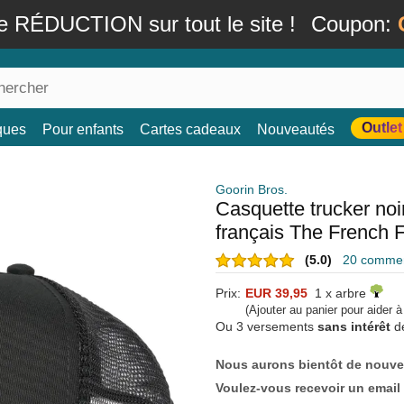
e RÉDUCTION sur tout le site !
Coupon:
Outlet
ques
Pour enfants
Cartes cadeaux
Nouveautés
Goorin Bros.
Casquette trucker no
français The French 
(5.0)
20 comment
Prix:
EUR 39,95
1 x arbre
(Ajouter au panier pour aider 
Ou 3 versements
sans intérêt
d
Nous aurons bientôt de nouve
Voulez-vous recevoir un email 