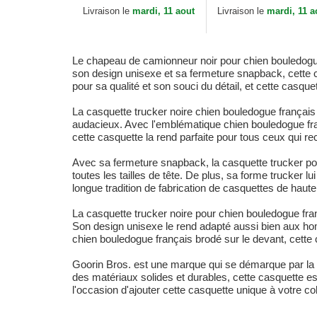
Frenchie The Farm
Frenchie The Farm
Livraison le
mardi, 11 aout
Livraison le
mardi, 11 a
Goorin Bros.
Goorin Bros.
Le chapeau de camionneur noir pour chien bouledogue
son design unisexe et sa fermeture snapback, cette 
pour sa qualité et son souci du détail, et cette casque
La casquette trucker noire chien bouledogue français
audacieux. Avec l'emblématique chien bouledogue fran
cette casquette la rend parfaite pour tous ceux qui r
Avec sa fermeture snapback, la casquette trucker pou
toutes les tailles de tête. De plus, sa forme trucker 
longue tradition de fabrication de casquettes de haut
La casquette trucker noire pour chien bouledogue fra
Son design unisexe le rend adapté aussi bien aux h
chien bouledogue français brodé sur le devant, cette c
Goorin Bros. est une marque qui se démarque par la q
des matériaux solides et durables, cette casquette es
l'occasion d'ajouter cette casquette unique à votre co