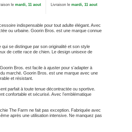
e Farm Goorin Bros.
Farm Goorin Bros.
raison le
mardi, 11 aout
Livraison le
mardi, 11 aout
ssoire indispensable pour tout adulte élégant. Avec
actée ou urbaine. Goorin Bros. est une marque connue
i se distingue par son originalité et son style
eux de cette race de chien. Le design unisexe de
orin Bros. est facile à ajuster pour s'adapter à
ttes du marché. Goorin Bros. est une marque avec une
able et résistant.
t parfait à toute tenue décontractée ou sportive.
t confortable et sécurisé. Avec l'emblématique
nchie The Farm ne fait pas exception. Fabriquée avec
t même après une utilisation intensive. Ne manquez pas