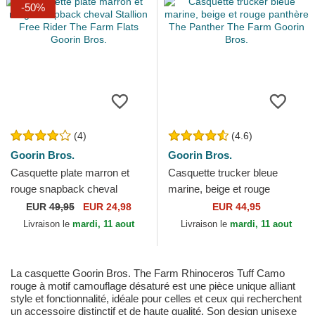
-50%
(4)
(4.6)
Goorin Bros.
Goorin Bros.
Casquette plate marron et
Casquette trucker bleue
rouge snapback cheval
marine, beige et rouge
Stallion Free Rider The Farm
panthère The Panther The
EUR
49,95
EUR 24,98
EUR 44,95
Flats Goorin Bros.
Farm Goorin Bros.
Livraison le
mardi, 11 aout
Livraison le
mardi, 11 aout
La casquette Goorin Bros. The Farm Rhinoceros Tuff Camo
rouge à motif camouflage désaturé est une pièce unique alliant
style et fonctionnalité, idéale pour celles et ceux qui recherchent
un accessoire distinctif et de haute qualité. Son design unisexe