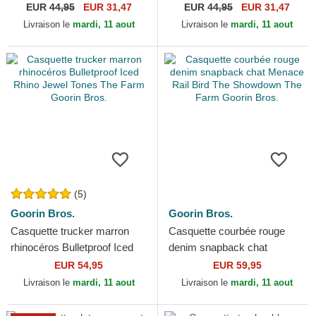
Desaturated Camo The Farm
Ruthless Camo Desaturated
EUR
44,95
EUR 31,47
EUR
44,95
EUR 31,47
Goorin Bros.
Camo The Farm Goorin
Livraison le
mardi, 11 aout
Livraison le
mardi, 11 aout
Bros.
(5)
Goorin Bros.
Goorin Bros.
Casquette trucker marron
Casquette courbée rouge
rhinocéros Bulletproof Iced
denim snapback chat
Rhino Jewel Tones The Farm
Menace Rail Bird The
EUR 54,95
EUR 59,95
Goorin Bros.
Showdown The Farm Goorin
Livraison le
mardi, 11 aout
Livraison le
mardi, 11 aout
Bros.