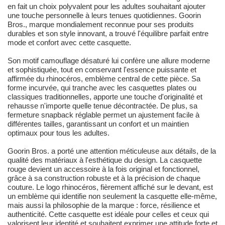
en fait un choix polyvalent pour les adultes souhaitant ajouter
une touche personnelle à leurs tenues quotidiennes. Goorin
Bros., marque mondialement reconnue pour ses produits
durables et son style innovant, a trouvé l'équilibre parfait entre
mode et confort avec cette casquette.
Son motif camouflage désaturé lui confère une allure moderne
et sophistiquée, tout en conservant l'essence puissante et
affirmée du rhinocéros, emblème central de cette pièce. Sa
forme incurvée, qui tranche avec les casquettes plates ou
classiques traditionnelles, apporte une touche d'originalité et
rehausse n'importe quelle tenue décontractée. De plus, sa
fermeture snapback réglable permet un ajustement facile à
différentes tailles, garantissant un confort et un maintien
optimaux pour tous les adultes.
Goorin Bros. a porté une attention méticuleuse aux détails, de la
qualité des matériaux à l'esthétique du design. La casquette
rouge devient un accessoire à la fois original et fonctionnel,
grâce à sa construction robuste et à la précision de chaque
couture. Le logo rhinocéros, fièrement affiché sur le devant, est
un emblème qui identifie non seulement la casquette elle-même,
mais aussi la philosophie de la marque : force, résilience et
authenticité. Cette casquette est idéale pour celles et ceux qui
valorisent leur identité et souhaitent exprimer une attitude forte et