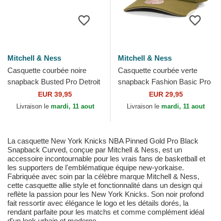
Mitchell & Ness
Mitchell & Ness
Casquette courbée noire
Casquette courbée verte
snapback Busted Pro Detroit
snapback Fashion Basic Pro
Red Wings NHL Mitchell &
Vancouver Grizzlies NBA
EUR 39,95
EUR 29,95
Ness
Mitchell & Ness
Livraison le
mardi, 11 aout
Livraison le
mardi, 11 aout
La casquette New York Knicks NBA Pinned Gold Pro Black
Snapback Curved, conçue par Mitchell & Ness, est un
accessoire incontournable pour les vrais fans de basketball et
les supporters de l'emblématique équipe new-yorkaise.
Fabriquée avec soin par la célèbre marque Mitchell & Ness,
cette casquette allie style et fonctionnalité dans un design qui
reflète la passion pour les New York Knicks. Son noir profond
fait ressortir avec élégance le logo et les détails dorés, la
rendant parfaite pour les matchs et comme complément idéal
d'un look urbain et moderne.