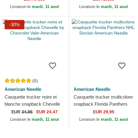
California Sinclair American...
Livraison le
mardi, 11 aout
Livraison le
mardi, 11 aout
-30%
(5)
American Needle
American Needle
Casquette trucker noire et
Casquette trucker multicolore
blanche snapback Chevelle
snapback Florida Panthers
by Chevrolet Valin American
NHL Sinclair American
EUR
34,95
EUR 24,47
EUR 29,95
Needle
Needle
Livraison le
mardi, 11 aout
Livraison le
mardi, 11 aout