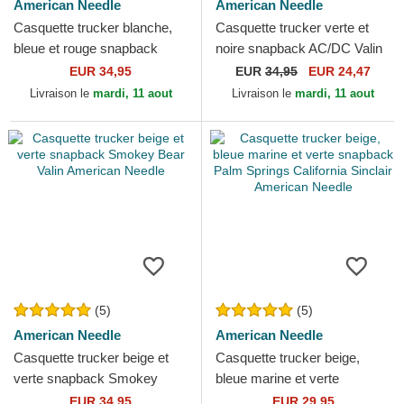
American Needle
American Needle
Casquette trucker blanche,
Casquette trucker verte et
bleue et rouge snapback
noire snapback AC/DC Valin
Mack Trucks Twill Valin
American Needle
EUR 34,95
EUR
34,95
EUR 24,47
Patch American Needle
Livraison le
mardi, 11 aout
Livraison le
mardi, 11 aout
(5)
(5)
American Needle
American Needle
Casquette trucker beige et
Casquette trucker beige,
verte snapback Smokey
bleue marine et verte
Bear Valin American Needle
snapback Palm Springs
EUR 34,95
EUR 29,95