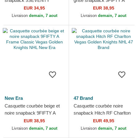
snapback 9SEVENTY
grise snapback 9FIFTY A
Stretch Snap Stated Vegas
Frame Chainstitch Vegas
EUR 34,95
EUR 38,95
Golden Knights NHL New
Golden Knights NHL New...
Livraison
demain, 7 aout
Livraison
demain, 7 aout
Era
New Era
47 Brand
Casquette courbée beige et
Casquette courbée noire
noire snapback 9FIFTY A
snapback Hitch RF Charlton
Frame Classic Vegas Golden
Vegas Golden Knights NHL
EUR 38,95
EUR 49,95
Knights NHL New Era
47 Brand
Livraison
demain, 7 aout
Livraison
demain, 7 aout