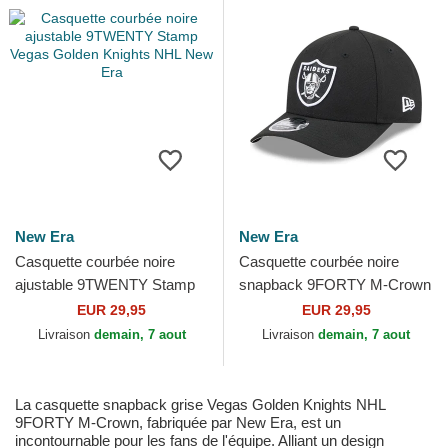
New Era
New Era
Casquette courbée noire
Casquette courbée noire
ajustable 9TWENTY Stamp
snapback 9FORTY M-Crown
Vegas Golden Knights NHL
Team Las Vegas Raiders
EUR 29,95
EUR 29,95
New Era
NFL New Era
Livraison
demain, 7 aout
Livraison
demain, 7 aout
La casquette snapback grise Vegas Golden Knights NHL
9FORTY M-Crown, fabriquée par New Era, est un
incontournable pour les fans de l'équipe. Alliant un design