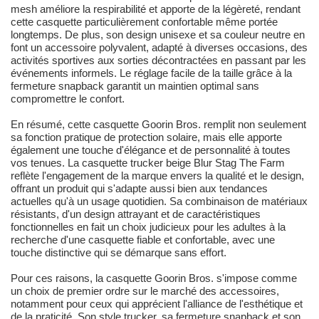
mesh améliore la respirabilité et apporte de la légèreté, rendant
cette casquette particulièrement confortable même portée
longtemps. De plus, son design unisexe et sa couleur neutre en
font un accessoire polyvalent, adapté à diverses occasions, des
activités sportives aux sorties décontractées en passant par les
événements informels. Le réglage facile de la taille grâce à la
fermeture snapback garantit un maintien optimal sans
compromettre le confort.
En résumé, cette casquette Goorin Bros. remplit non seulement
sa fonction pratique de protection solaire, mais elle apporte
également une touche d'élégance et de personnalité à toutes
vos tenues. La casquette trucker beige Blur Stag The Farm
reflète l'engagement de la marque envers la qualité et le design,
offrant un produit qui s'adapte aussi bien aux tendances
actuelles qu'à un usage quotidien. Sa combinaison de matériaux
résistants, d'un design attrayant et de caractéristiques
fonctionnelles en fait un choix judicieux pour les adultes à la
recherche d'une casquette fiable et confortable, avec une
touche distinctive qui se démarque sans effort.
Pour ces raisons, la casquette Goorin Bros. s'impose comme
un choix de premier ordre sur le marché des accessoires,
notamment pour ceux qui apprécient l'alliance de l'esthétique et
de la praticité. Son style trucker, sa fermeture snapback et son