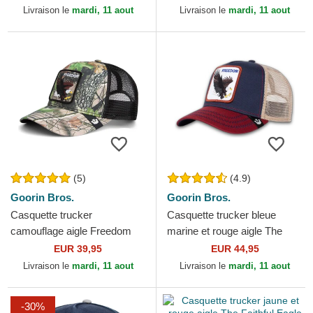
Livraison le
mardi, 11 aout
Livraison le
mardi, 11 aout
(5)
(4.9)
Goorin Bros.
Goorin Bros.
Casquette trucker
Casquette trucker bleue
camouflage aigle Freedom
marine et rouge aigle The
Eagle Camouflage Seasonal
Freedom Eagle The Farm
EUR 39,95
EUR 44,95
Real Tree The Farm Goorin
Goorin Bros.
Livraison le
mardi, 11 aout
Livraison le
mardi, 11 aout
Bros.
-30%