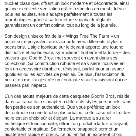
trucker classique, offrant un look moderne et décontracté, ainsi
qu'une excellente ventilation grâce à son dos en mesh. Idéale
pour les adultes, elle s'adapte parfaitement à toutes les
morphologies grâce à sa fermeture snapback réglable,
garantissant un confort optimal tout au long de la journée.
Son design unisexe fait de la « Wings Free The Farm » un
accessoire polyvalent qui s'accorde avec différents styles et
occasions. L'aigle iconique sur le devant apporte une touche
distinctive et audacieuse, symbolisant la liberté et la force – des
valeurs que Goorin Bros. met souvent en avant dans ses
collections. Sa construction robuste et sa visière incurvée en
font un accessoire durable et résistant, parfait pour un usage
quotidien ou les activités de plein air. De plus, l'association du
noir et du motif aigle crée un contraste visuel saisissant qui ne
passera pas inaperçu.
L'un des atouts majeurs de cette casquette Goorin Bros. réside
dans sa capacité à s'adapter à différents styles personnels sans
rien perdre de son authenticité. Que vous préfériez un look
décontracté ou une touche plus urbaine, cette casquette trucker
noire est un choix sûr et élégant. La marque a su allier
esthétique et fonctionnalité, offrant un produit à la fois attrayant,
confortable et pratique. Sa fermeture snapback permet un
ajustement rapide et précis, ce qui en fait un excellent choix