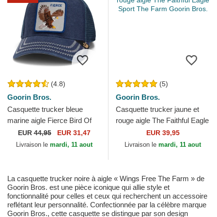
(4.8)
(5)
Goorin Bros.
Goorin Bros.
Casquette trucker bleue
Casquette trucker jaune et
marine aigle Fierce Bird Of
rouge aigle The Faithful Eagle
Prey Core Canvas The Farm
Sport The Farm Goorin Bros.
EUR
44,95
EUR 31,47
EUR 39,95
Goorin Bros.
Livraison le
mardi, 11 aout
Livraison le
mardi, 11 aout
La casquette trucker noire à aigle « Wings Free The Farm » de
Goorin Bros. est une pièce iconique qui allie style et
fonctionnalité pour celles et ceux qui recherchent un accessoire
reflétant leur personnalité. Confectionnée par la célèbre marque
Goorin Bros., cette casquette se distingue par son design