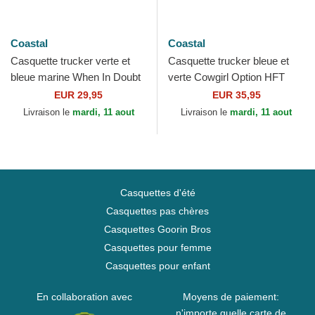
Coastal
Coastal
Casquette trucker verte et
Casquette trucker bleue et
bleue marine When In Doubt
verte Cowgirl Option HFT
Paddle Out HFT Coastal
Coastal
EUR 29,95
EUR 35,95
Livraison le
mardi, 11 aout
Livraison le
mardi, 11 aout
Casquettes d'été
Casquettes pas chères
Casquettes Goorin Bros
Casquettes pour femme
Casquettes pour enfant
En collaboration avec
Moyens de paiement:
n'importe quelle carte de